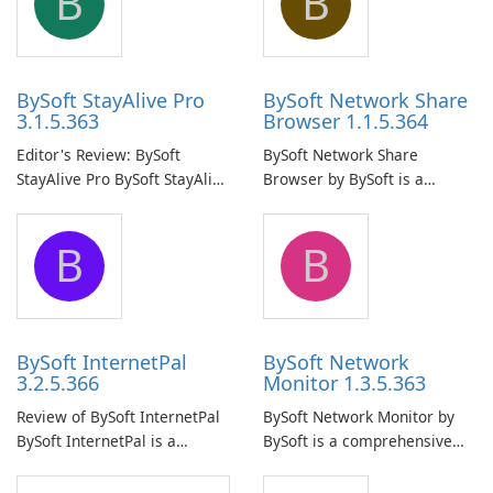
B
B
BySoft StayAlive Pro
BySoft Network Share
3.1.5.363
Browser 1.1.5.364
Editor's Review: BySoft
BySoft Network Share
StayAlive Pro BySoft StayAlive
Browser by BySoft is a
Pro is a reliable software
comprehensive software
application designed to
application that allows users
B
B
ensure the continuous and
to easily browse and manage
uninterrupted operation of
shared folders on their
your computer system.
network.
BySoft InternetPal
BySoft Network
3.2.5.366
Monitor 1.3.5.363
Review of BySoft InternetPal
BySoft Network Monitor by
BySoft InternetPal is a
BySoft is a comprehensive
comprehensive software
network monitoring software
application designed to
designed to help businesses