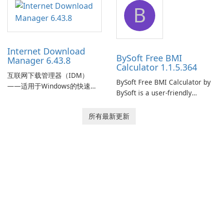
B
monitor your internet
effectively manage their
connection and provide real-
network infrastructure.
time insights into its
performance.
Internet Download
BySoft Free BMI
Manager 6.43.8
Calculator 1.1.5.364
互联网下载管理器（IDM）
BySoft Free BMI Calculator by
——适用于Windows的快速可
BySoft is a user-friendly
靠下载管理器 Tonec Inc. 的互
software application
联网下载管理器（IDM）是
designed to help you
所有最新更新
Microsoft Windows 的历史悠
calculate your Body Mass
久的下载加速器和管理器，专
Index quickly and accurately.
注于速度、可靠性和紧密的浏
览器集成。IDM 采用动态文件
分割、多部分下载和连接重用
来加快下载速度，提供强大的
简历和恢复功能，并提供获取
流媒体和批处理站点资源以供
离线使用的工具。Tonec 的定
期更新保持了与 Chrome、