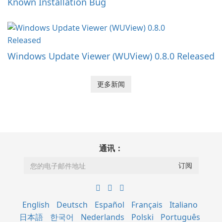
Known Installation Bug
Windows Update Viewer (WUView) 0.8.0 Released
更多新闻
通讯：
English
Deutsch
Español
Français
Italiano
日本語
한국어
Nederlands
Polski
Português