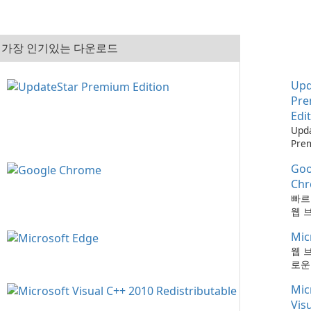
가장 인기있는 다운로드
Upd
Pr
Edi
Upd
Pre
으로
Goo
최신
하는
Ch
때보
빠르
다!
웹 
Mic
웹 
로운
Mic
Vis