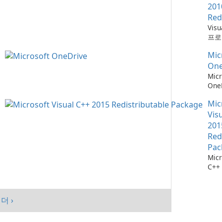
201
Red
Vis
프로
위한
Mic
소
One
Micr
One
관리
Mic
Vis
201
Red
Pac
Micr
C++
가능
스템
시키
더 ›