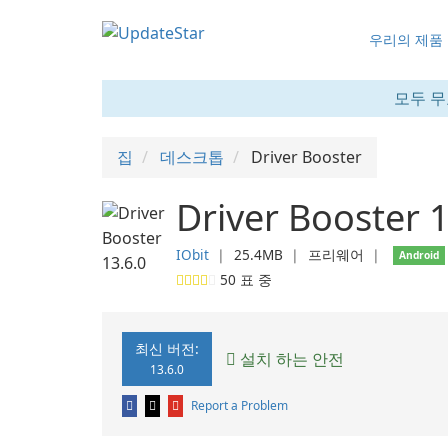
우리의 제품
모두 무
집
데스크톱
Driver Booster
Driver Booster 1
IObit
❘
25.4MB
❘
프리웨어
❘
Android
50
표 중
최신 버전:
설치 하는 안전
13.6.0
Report a Problem