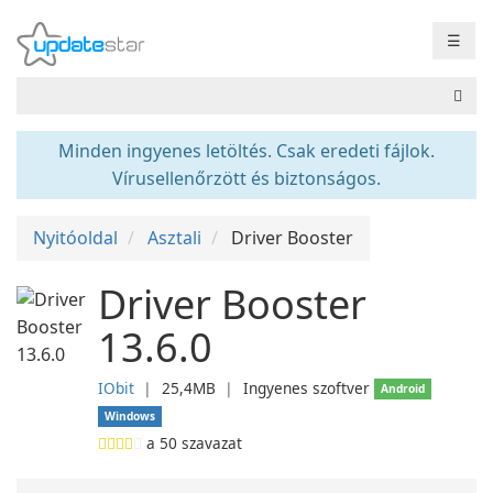
☰
Minden ingyenes letöltés. Csak eredeti fájlok.
Vírusellenőrzött és biztonságos.
Nyitóoldal
Asztali
Driver Booster
Driver Booster
13.6.0
IObit
❘
25,4MB
❘
Ingyenes szoftver
Android
Windows
a
50
szavazat