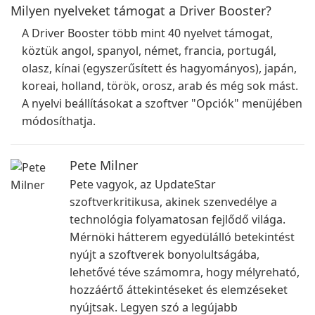
Milyen nyelveket támogat a Driver Booster?
A Driver Booster több mint 40 nyelvet támogat,
köztük angol, spanyol, német, francia, portugál,
olasz, kínai (egyszerűsített és hagyományos), japán,
koreai, holland, török, orosz, arab és még sok mást.
A nyelvi beállításokat a szoftver "Opciók" menüjében
módosíthatja.
Pete Milner
Pete vagyok, az UpdateStar
szoftverkritikusa, akinek szenvedélye a
technológia folyamatosan fejlődő világa.
Mérnöki hátterem egyedülálló betekintést
nyújt a szoftverek bonyolultságába,
lehetővé téve számomra, hogy mélyreható,
hozzáértő áttekintéseket és elemzéseket
nyújtsak. Legyen szó a legújabb