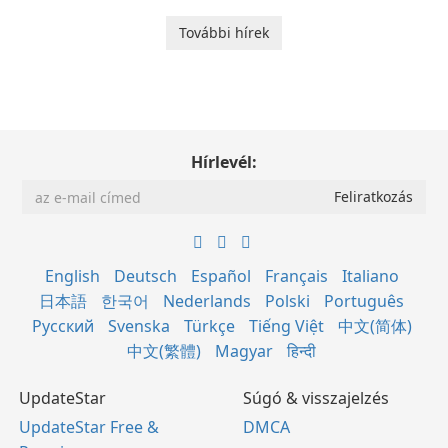
További hírek
Hírlevél:
English
Deutsch
Español
Français
Italiano
日本語
한국어
Nederlands
Polski
Português
Русский
Svenska
Türkçe
Tiếng Việt
中文(简体)
中文(繁體)
Magyar
हिन्दी
UpdateStar
Súgó & visszajelzés
UpdateStar Free &
DMCA