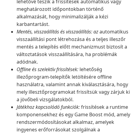
lehetővé teszik a frissítések automatikus vagy
meghatározott időpontokban történő
alkalmazását, hogy minimalizálják a kézi
karbantartást.
Mentés, visszaállítás és visszaállítás: az
automatikus
visszaállítási pont létrehozása és a teljes illeszőr
mentés a telepítés előtt mechanizmust biztosít a
változtatások visszaállítására, ha problémák
adódnak.
Offline és szelektív frissítések:
lehetőség
illezőprogram-telepítők letöltésére offline
használatra, valamint annak kiválasztására, hogy
mely illesztőprogramokat frissítsük vagy zárjuk ki
a jövőbeli vizsgálatokból.
Játékhoz kapcsolódó funkciók:
frissítések a runtime
komponensekhez és egy Game Boost mód, amely
rendszermódosításokat alkalmaz, amelyek
ingyenes erőforrásokat szolgálnak a