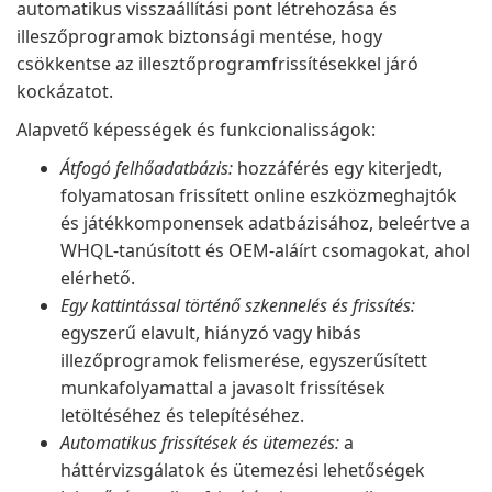
automatikus visszaállítási pont létrehozása és
illeszőprogramok biztonsági mentése, hogy
csökkentse az illesztőprogramfrissítésekkel járó
kockázatot.
Alapvető képességek és funkcionalisságok:
Átfogó felhőadatbázis:
hozzáférés egy kiterjedt,
folyamatosan frissített online eszközmeghajtók
és játékkomponensek adatbázisához, beleértve a
WHQL-tanúsított és OEM-aláírt csomagokat, ahol
elérhető.
Egy kattintással történő szkennelés és frissítés:
egyszerű elavult, hiányzó vagy hibás
illezőprogramok felismerése, egyszerűsített
munkafolyamattal a javasolt frissítések
letöltéséhez és telepítéséhez.
Automatikus frissítések és ütemezés:
a
háttérvizsgálatok és ütemezési lehetőségek