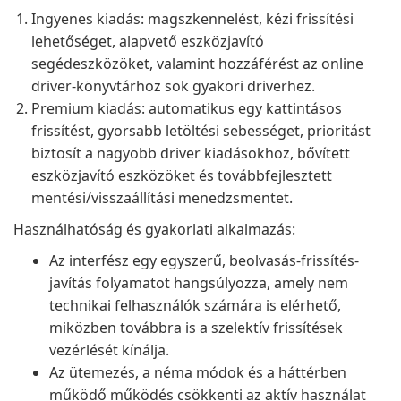
Ingyenes kiadás: magszkennelést, kézi frissítési
lehetőséget, alapvető eszközjavító
segédeszközöket, valamint hozzáférést az online
driver-könyvtárhoz sok gyakori driverhez.
Premium kiadás: automatikus egy kattintásos
frissítést, gyorsabb letöltési sebességet, prioritást
biztosít a nagyobb driver kiadásokhoz, bővített
eszközjavító eszközöket és továbbfejlesztett
mentési/visszaállítási menedzsmentet.
Használhatóság és gyakorlati alkalmazás:
Az interfész egy egyszerű, beolvasás-frissítés-
javítás folyamatot hangsúlyozza, amely nem
technikai felhasználók számára is elérhető,
miközben továbbra is a szelektív frissítések
vezérlését kínálja.
Az ütemezés, a néma módok és a háttérben
működő működés csökkenti az aktív használat