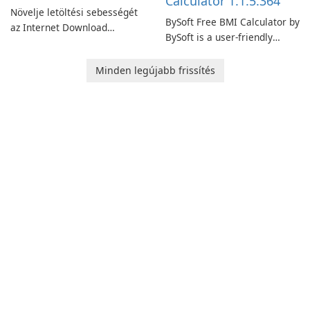
Calculator 1.1.5.364
Növelje letöltési sebességét
BySoft Free BMI Calculator by
az Internet Download
BySoft is a user-friendly
Manager segítségével!
software application
designed to help you
Minden legújabb frissítés
calculate your Body Mass
Index quickly and accurately.