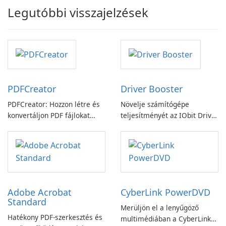
Legutóbbi visszajelzések
PDFCreator
Driver Booster
PDFCreator: Hozzon létre és
Növelje számítógépe
konvertáljon PDF fájlokat
teljesítményét az IObit Driver
könnyedén!
Booster funkciójával
Adobe Acrobat
CyberLink PowerDVD
Standard
Merüljön el a lenyűgöző
Hatékony PDF-szerkesztés és
multimédiában a CyberLink