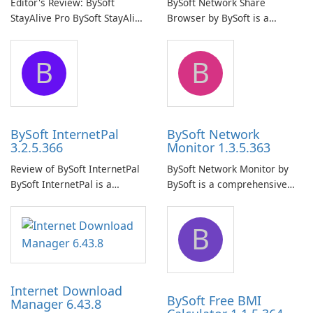
Editor's Review: BySoft
BySoft Network Share
StayAlive Pro BySoft StayAlive
Browser by BySoft is a
Pro is a reliable software
comprehensive software
application designed to
application that allows users
B
B
ensure the continuous and
to easily browse and manage
uninterrupted operation of
shared folders on their
your computer system.
network.
BySoft InternetPal
BySoft Network
3.2.5.366
Monitor 1.3.5.363
Review of BySoft InternetPal
BySoft Network Monitor by
BySoft InternetPal is a
BySoft is a comprehensive
comprehensive software
network monitoring software
application designed to
designed to help businesses
B
monitor your internet
effectively manage their
connection and provide real-
network infrastructure.
time insights into its
performance.
Internet Download
BySoft Free BMI
Manager 6.43.8