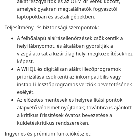
alkatrészgyártók és az OEM driverek között,
amelyek gyakran megtalálhatók fogyasztói
laptopokban és asztali gépekben.
Teljesítmény- és biztonsági szempontok:
A felhőalapú aláírásellenőrzések csökkentik a
helyi lábnyomot, és általában gyorsítják a
vizsgálatokat a kizárólag helyi megközelítésekhez
képest.
A WHQL és digitálisan aláírt illezőprogramok
priorizálása csökkenti az inkompatibilis vagy
instabil illesztőprogramos verziók bevezetésének
esélyét.
Az előzetes mentések és helyreállítási pontok
alapvető védelmet nyújtanak; továbbra is ajánlott
a kritikus frissítések óvatos bevezetése a
küldetéskritikus rendszereken.
Ingyenes és prémium funkciókészlet: