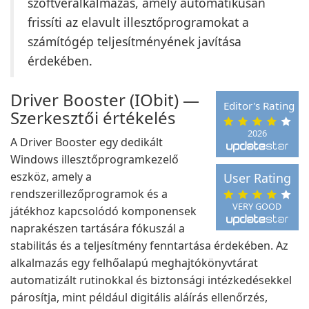
szoftveralkalmazás, amely automatikusan
frissíti az elavult illesztőprogramokat a
számítógép teljesítményének javítása
érdekében.
Driver Booster (IObit) —
Editor's Rating
Szerkesztői értékelés
2026
A Driver Booster egy dedikált
Windows illesztőprogramkezelő
eszköz, amely a
User Rating
rendszerillezőprogramok és a
VERY GOOD
játékhoz kapcsolódó komponensek
naprakészen tartására fókuszál a
stabilitás és a teljesítmény fenntartása érdekében. Az
alkalmazás egy felhőalapú meghajtókönyvtárat
automatizált rutinokkal és biztonsági intézkedésekkel
párosítja, mint például digitális aláírás ellenőrzés,