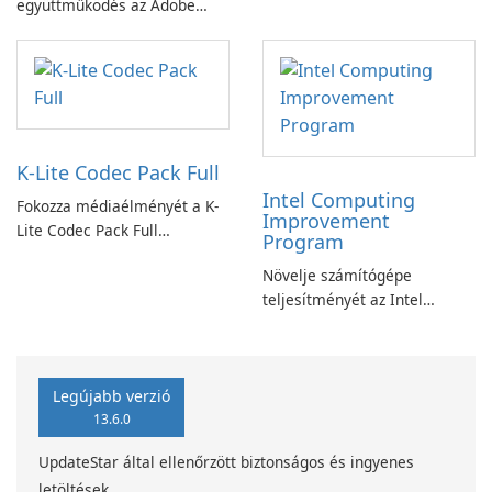
együttműködés az Adobe
PowerDVD-vel
Acrobat Standard
alkalmazással.
K-Lite Codec Pack Full
Intel Computing
Fokozza médiaélményét a K-
Improvement
Lite Codec Pack Full
Program
segítségével!
Növelje számítógépe
teljesítményét az Intel
számítástechnika-fejlesztési
programjával
Legújabb verzió
13.6.0
UpdateStar által ellenőrzött biztonságos és ingyenes
letöltések