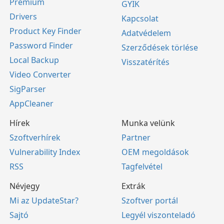
Premium
GYIK
Drivers
Kapcsolat
Product Key Finder
Adatvédelem
Password Finder
Szerződések törlése
Local Backup
Visszatérítés
Video Converter
SigParser
AppCleaner
Hírek
Munka velünk
Szoftverhírek
Partner
Vulnerability Index
OEM megoldások
RSS
Tagfelvétel
Névjegy
Extrák
Mi az UpdateStar?
Szoftver portál
Sajtó
Legyél viszonteladó