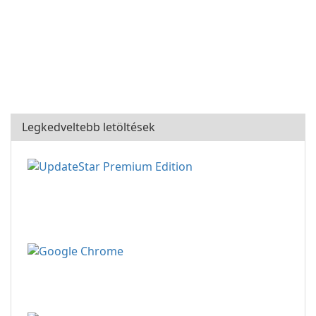
Legkedveltebb letöltések