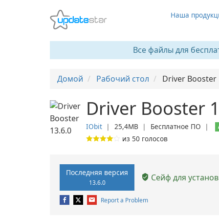
Наша продукц
Все файлы для беспла
Домой
Рабочий стол
Driver Booster
Driver Booster 1
IObit
❘
25,4MB
❘
Бесплатное ПО
❘
из
50
голосов
Последняя версия
Сейф для установ
13.6.0
Report a Problem