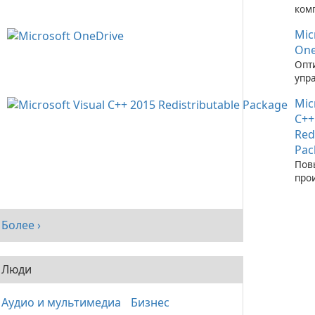
ком
зап
Mic
при
C++
One
Опт
упр
фай
Mic
пом
One
C++
Red
Pac
Пов
про
сис
рас
паке
Более ›
Visu
Люди
Аудио и мультимедиа
Бизнес