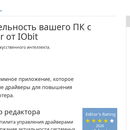
ь
ельность вашего ПК с
 от IObit
усственного интеллекта.
раммное приложение, которое
ие драйверы для повышения
тера.
ор редактора
Editor's Rating
 утилита управления драйверами
2026
ержание актуальности системных