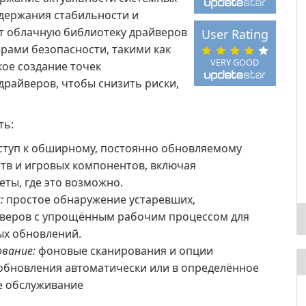
держания стабильности и
т облачную библиотеку драйверов
User Rating
рами безопасности, такими как
VERY GOOD
ое создание точек
драйверов, чтобы снизить риски,
ть:
ступ к обширному, постоянно обновляемому
тв и игровых компонентов, включая
ы, где это возможно.
:
простое обнаружение устаревших,
йверов с упрощённым рабочим процессом для
ых обновлений.
вание:
фоновые сканирования и опции
обновления автоматически или в определённое
е обслуживание