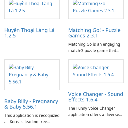
partnerships and integrated
tools for content distribution
and audience engagement.
Huyền Thoại Làng Lá
Matching Go! - Puzzle
1.2.5
Games 2.3.1
Matching Go is an engaging
match-3 puzzle game that
invites players to join Chloe
and her charming corgi,
Ollie, on an adventurous
journey across diverse
landscapes.
Voice Changer - Sound
Effects 1.6.4
Baby Billy - Pregnancy
& Baby 5.56.1
The Funny Voice Changer
application offers a diverse
This application is recognized
selection of over 50 sound
as Korea's leading free
and voice effects, providing
platform for pregnancy and