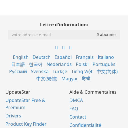
Lettre d'information:
English
Deutsch
Español
Français
Italiano
日本語
한국어
Nederlands
Polski
Português
Русский
Svenska
Türkçe
Tiếng Việt
中文(简体)
中文(繁體)
Magyar
हिन्दी
UpdateStar
Aide & Commentaires
UpdateStar Free &
DMCA
Premium
FAQ
Drivers
Contact
Product Key Finder
Confidentialité