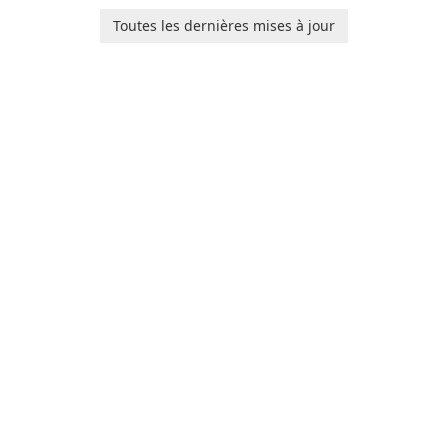
users with robust
baby tracking, offering
Toutes les dernières mises à jour
customization options for
essential healthcare tips and
voice modification.
doctor-approved articles.