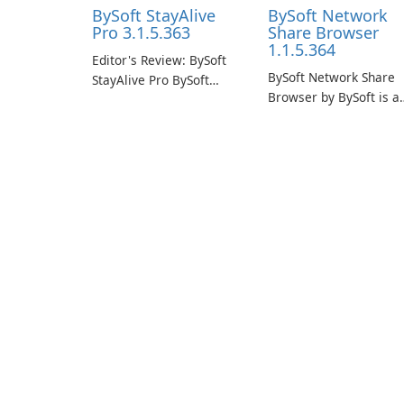
BySoft StayAlive
BySoft Network
Pro 3.1.5.363
Share Browser
1.1.5.364
Editor's Review: BySoft
BySoft Network Share
StayAlive Pro BySoft
Browser by BySoft is a
StayAlive Pro is a
comprehensive softwa
reliable software
application that allows
application designed to
users to easily browse
ensure the continuous
and manage shared
and uninterrupted
folders on their networ
operation of your
computer system.