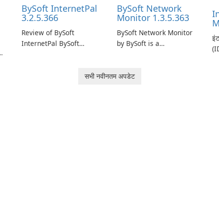
BySoft InternetPal
BySoft Network
I
3.2.5.366
Monitor 1.3.5.363
M
Review of BySoft
BySoft Network Monitor
इं
InternetPal BySoft
by BySoft is a
(I
InternetPal is a
comprehensive network
ते
re
comprehensive software
monitoring software
प्रबंधक T
application designed to
designed to help
सभी नवीनतम अपडेट
डा
monitor your internet
businesses effectively
Mi
connection and provide
manage their network
एक
k.
real-time insights into its
infrastructure.
डा
performance.
जो
ब्