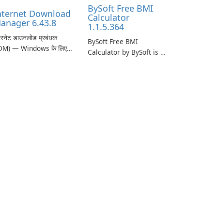
BySoft Free BMI
nternet Download
Calculator
anager 6.43.8
1.1.5.364
टरनेट डाउनलोड प्रबंधक
BySoft Free BMI
DM) — Windows के लिए
Calculator by BySoft is a
ज़, विश्वसनीय डाउनलोड
user-friendly software
onec Inc. से इंटरनेट
application designed to
उनलोड प्रबंधक (IDM)
help you calculate your
crosoft Windows के लिए
Body Mass Index quickly
 लंबे समय से स्थापित
and accurately.
उनलोड त्वरक और प्रबंधक है
 गति, विश्वसनीयता और तंग
राउज़र …