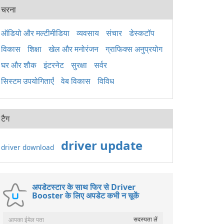
पैके
चरना
2015
अनुप्
लिए 
ऑडियो और मल्टीमीडिया
व्यवसाय
संचार
डेस्कटॉप
है। य
विकास
शिक्षा
खेल और मनोरंजन
ग्राफिक्स अनुप्रयोग
Wind
ठीक 
घर और शौक
इंटरनेट
सुरक्षा
सर्वर
सिस्टम उपयोगिताएँ
वेब विकास
विविध
टैग
driver update
driver download
अपडेटस्टार के साथ फिर से Driver
Booster के लिए अपडेट कभी न चूकें