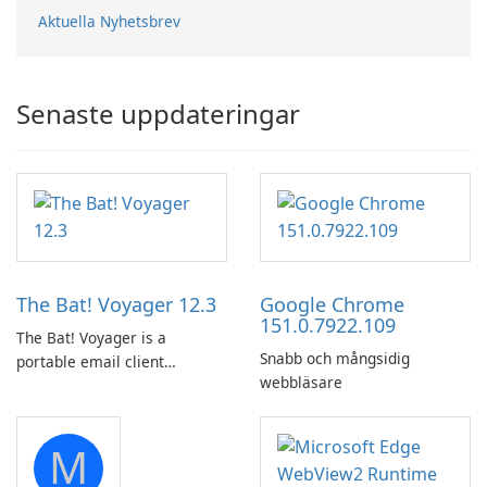
Aktuella Nyhetsbrev
Senaste uppdateringar
The Bat! Voyager 12.3
Google Chrome
151.0.7922.109
The Bat! Voyager is a
Snabb och mångsidig
portable email client
webbläsare
software which you can
launch from any USB or
portable media on any
M
computer running Microsoft
Windows.