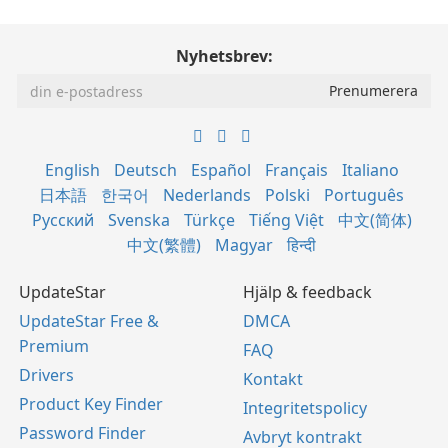
Nyhetsbrev:
English
Deutsch
Español
Français
Italiano
日本語
한국어
Nederlands
Polski
Português
Русский
Svenska
Türkçe
Tiếng Việt
中文(简体)
中文(繁體)
Magyar
हिन्दी
UpdateStar
Hjälp & feedback
UpdateStar Free &
DMCA
Premium
FAQ
Drivers
Kontakt
Product Key Finder
Integritetspolicy
Password Finder
Avbryt kontrakt