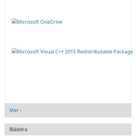
Mer ›
Bläddra