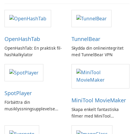
OpenHashTab
TunnelBear
OpenHashTab: En praktisk fil-
Skydda din onlineintegritet
hashkalkylator
med TunnelBear VPN
SpotPlayer
MiniTool MovieMaker
Förbättra din
musiklyssningsupplevelse
Skapa enkelt fantastiska
med SpotPlayer
filmer med MiniTool
MovieMaker.