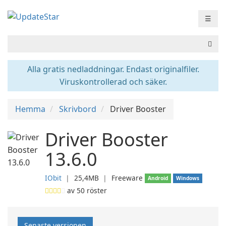
☰
Alla gratis nedladdningar. Endast originalfiler.
Viruskontrollerad och säker.
Hemma
Skrivbord
Driver Booster
Driver Booster
13.6.0
IObit
❘
25,4MB
❘
Freeware
Android
Windows
av
50
röster
Senaste versionen