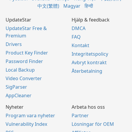
中文(繁體)
Magyar
हिन्दी
UpdateStar
Hjälp & feedback
UpdateStar Free &
DMCA
Premium
FAQ
Drivers
Kontakt
Product Key Finder
Integritetspolicy
Password Finder
Avbryt kontrakt
Local Backup
Återbetalning
Video Converter
SigParser
AppCleaner
Nyheter
Arbeta hos oss
Program vara nyheter
Partner
Vulnerability Index
Lösningar för OEM