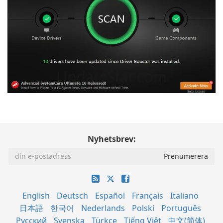
Nyhetsbrev:
English
Deutsch
Español
Français
Italiano
日本語
한국어
Nederlands
Polski
Português
Русский
Svenska
Türkçe
Tiếng Việt
中文(简体)