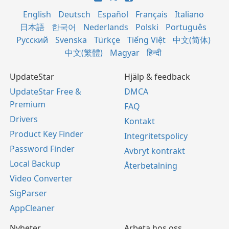
English
Deutsch
Español
Français
Italiano
日本語
한국어
Nederlands
Polski
Português
Русский
Svenska
Türkçe
Tiếng Việt
中文(简体)
中文(繁體)
Magyar
हिन्दी
UpdateStar
Hjälp & feedback
UpdateStar Free &
DMCA
Premium
FAQ
Drivers
Kontakt
Product Key Finder
Integritetspolicy
Password Finder
Avbryt kontrakt
Local Backup
Återbetalning
Video Converter
SigParser
AppCleaner
Nyheter
Arbeta hos oss