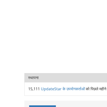
स्थापना
15,111
UpdateStar के उपयोगकर्ताओं
को पिछले महीन