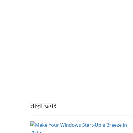
gaming experience for
partnerships and
Grand Theft Auto IV.
integrated tools for
content distribution an
audience engagement.
ताज़ा खबर