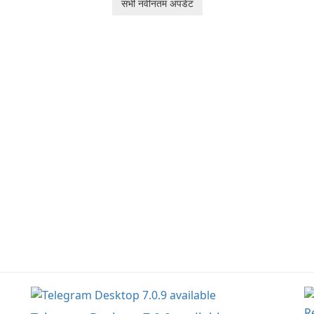
he
सभी नवीनतम अपडेट
Ol
d
jo
la