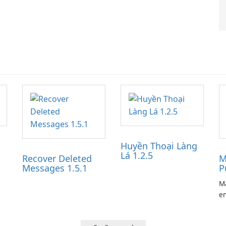
Huyền Thoại Làng
Lá 1.2.5
Recover Deleted
M
Messages 1.5.1
P
Ma
en
ga
pl