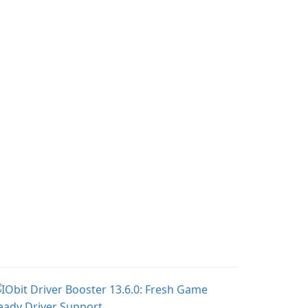
pregnancy and baby
r charming corgi,
tracking, offering
lie, on an adventurous
essential healthcare tips
urney across diverse
and doctor-approved
ndscapes.
articles.