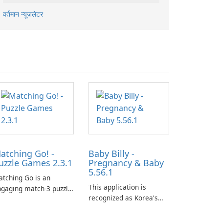
वर्तमान न्यूज़लेटर
atching Go! -
Baby Billy -
uzzle Games 2.3.1
Pregnancy & Baby
5.56.1
tching Go is an
This application is
gaging match-3 puzzle
recognized as Korea's
me that invites
leading free platform for
ayers to join Chloe and