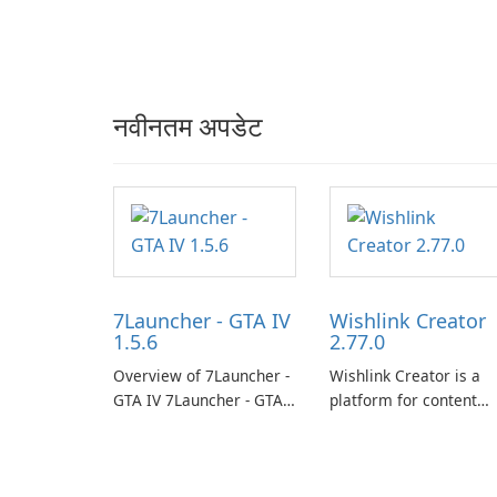
नवीनतम अपडेट
7Launcher - GTA IV
Wishlink Creator
1.5.6
2.77.0
Overview of 7Launcher -
Wishlink Creator is a
GTA IV 7Launcher - GTA
platform for content
IV is a specialized
creators designed to
software application
monetize their work
designed to optimize the
through built-in brand