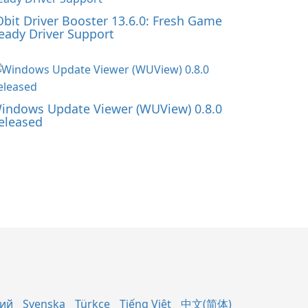
Obit Driver Booster 13.6.0: Fresh Game
eady Driver Support
indows Update Viewer (WUView) 0.8.0
eleased
кий
Svenska
Türkçe
Tiếng Việt
中文(简体)