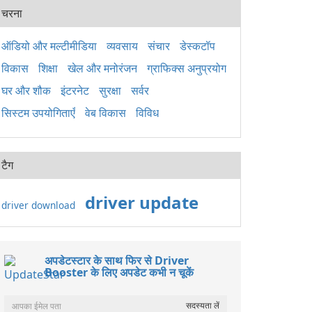
पैके
चरना
2015
अनुप्
लिए 
ऑडियो और मल्टीमीडिया
व्यवसाय
संचार
डेस्कटॉप
है। य
विकास
शिक्षा
खेल और मनोरंजन
ग्राफिक्स अनुप्रयोग
Wind
ठीक 
घर और शौक
इंटरनेट
सुरक्षा
सर्वर
सिस्टम उपयोगिताएँ
वेब विकास
विविध
टैग
driver update
driver download
अपडेटस्टार के साथ फिर से Driver
Booster के लिए अपडेट कभी न चूकें